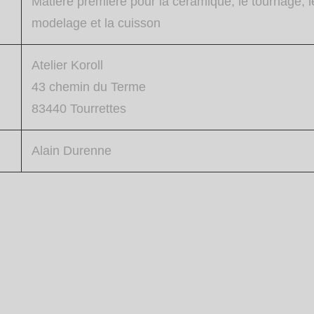
Matière première pour la céramique, le tournage, l
modelage et la cuisson
Atelier Koroll
43 chemin du Terme
83440 Tourrettes
Alain Durenne