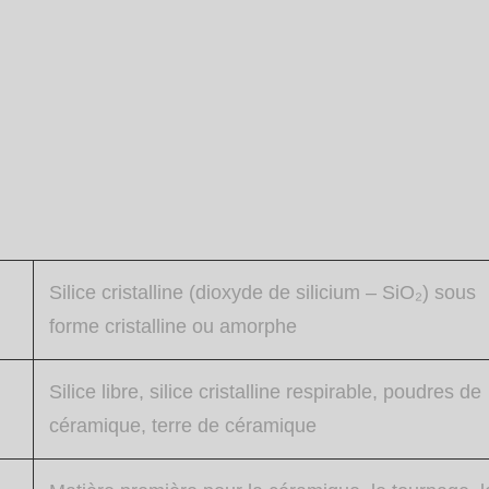
Silice cristalline (dioxyde de silicium – SiO₂) sous
forme cristalline ou amorphe
Silice libre, silice cristalline respirable, poudres de
céramique, terre de céramique