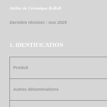
Atelier de
Céramique
KoRoll
Dernière révision :
nov 2025
1. IDENTIFICATION
Produit
Autres dénominations