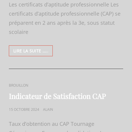
Les certificats d’aptitude professionnelle Les
certificats d’aptitude professionnelle (CAP) se
préparent en 2 ans après la 3e, sous statut
scolaire
APRÈS
LIRE LA SUITE …..
LE
CAP
TOURNAGE
EN
CÉRAMIQUE
CAT
BROUILLON
LINKS
Indicateur de Satisfaction CAP
POSTED
15 OCTOBRE 2024
ALAIN
ON
Taux d’obtention au CAP Tournage