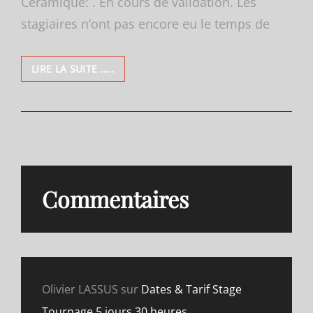
Céramique: . En cours de validation. Les
stagiaires n’ont pas encore eu le temps de
INDICATEUR
LIRE LA SUITE …..
DE
SATISFACTION
CAP
Commentaires
Olivier LASSUS
sur
Dates & Tarif Stage
Tournage 5 jours 30 heures