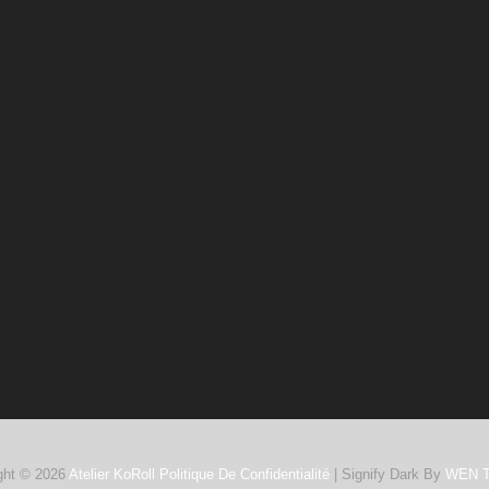
ght © 2026
Atelier KoRoll
Politique De Confidentialité
|
Signify Dark By
WEN 