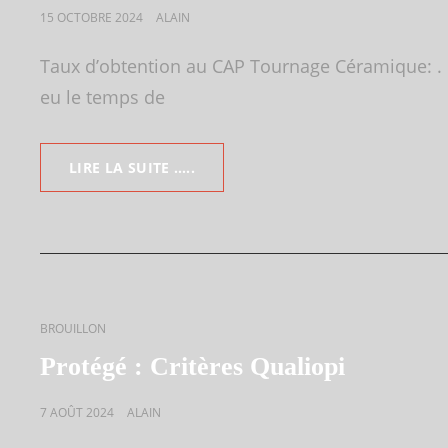
POSTED
15 OCTOBRE 2024
ALAIN
ON
Taux d’obtention au CAP Tournage Céramique: . E
eu le temps de
INDICATEUR
LIRE LA SUITE …..
DE
SATISFACTION
CAP
CAT
BROUILLON
LINKS
Protégé : Critères Qualiopi
POSTED
7 AOÛT 2024
ALAIN
ON