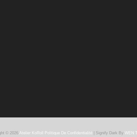
ght © 2026
Atelier KoRoll
Politique De Confidentialité
|
Signify Dark By
WEN 